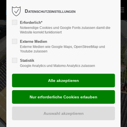
Menu
Datenschutzeinstellungen
Erforderlich*
Notwendige Cookies und Google Fonts zulassen damit die
Website korrekt funktioniert
Externe Medien
Externe Medien wie Google Maps, OpenStreetMap und
Youtube zulassen
Statistik
Google Analytics und Matomo Analytics zulassen
TRADITION IN 5.
GENERATION