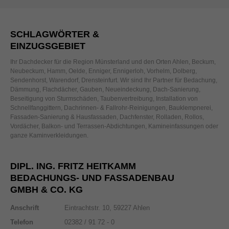
SCHLAGWÖRTER &
EINZUGSGEBIET
Ihr Dachdecker für die Region Münsterland und den Orten Ahlen, Beckum,
Neubeckum, Hamm, Oelde, Enniger, Ennigerloh, Vorhelm, Dolberg,
Sendenhorst, Warendorf, Drensteinfurt. Wir sind Ihr Partner für Bedachung,
Dämmung, Flachdächer, Gauben, Neueindeckung, Dach-Sanierung,
Beseitigung von Sturmschäden, Taubenvertreibung, Installation von
Schnellfanggittern, Dachrinnen- & Fallrohr-Reinigungen, Bauklempnerei,
Fassaden-Sanierung & Hausfassaden, Dachfenster, Rolladen, Rollos,
Vordächer, Balkon- und Terrassen-Abdichtungen, Kamineinfassungen oder
ganze Kaminverkleidungen.
DIPL. ING. FRITZ HEITKAMM
BEDACHUNGS- UND FASSADENBAU
GMBH & CO. KG
Anschrift
Eintrachtstr. 10, 59227 Ahlen
Telefon
02382 / 91 72 - 0