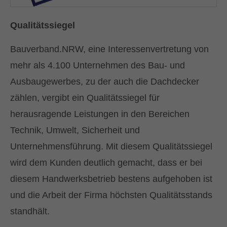
Drop us a line
Qualitätssiegel
info@yourdomain.com
Bauverband.NRW, eine Interessenvertretung von
About us
mehr als 4.100 Unternehmen des Bau- und
Ausbaugewerbes, zu der auch die Dachdecker
Lorem ipsum dolor sit amet, consectetuer
zählen, vergibt ein Qualitätssiegel für
adipiscing elit.
herausragende Leistungen in den Bereichen
Aenean commodo ligula eget dolor. Aenean
Technik, Umwelt, Sicherheit und
massa. Cum sociis natoque penatibus et
Unternehmensführung. Mit diesem Qualitätssiegel
magnis dis parturient montes, nascetur
ridiculus mus. Donec quam felis, ultricies nec.
wird dem Kunden deutlich gemacht, dass er bei
diesem Handwerksbetrieb bestens aufgehoben ist
und die Arbeit der Firma höchsten Qualitätsstands
standhält.
Kontaktieren Sie uns