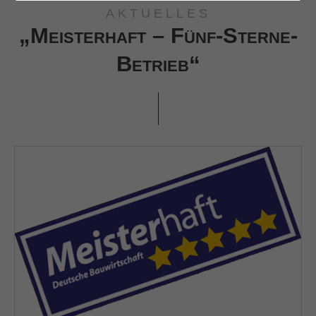
AKTUELLES
„Meisterhaft – Fünf-Sterne-
24h
/ 365days
Betrieb“
We offer support for our customers
Mon - Fri 8:00am - 5:00pm
(GMT +1)
Get in touch
Cybersteel Inc.
376-293 City Road, Suite 600
San Francisco, CA 94102
Have any questions?
+44 1234 567 890