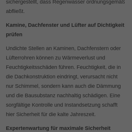
sichergestellt, dass Regenwasser ordnungsgemäß
ÖFFNUNGSZEITEN
abfließt.
Mo-Fr: 08:30 Uhr - 17:00 Uhr
Kamine, Dachfenster und Lüfter auf Dichtigkeit
prüfen
E-MAIL ADRESSE
Undichte Stellen an Kaminen, Dachfenstern oder
info@fritz-heitkamm.de
Lüfterrohren können zu Wärmeverlust und
Feuchtigkeitsschäden führen. Feuchtigkeit, die in
die Dachkonstruktion eindringt, verursacht nicht
nur Schimmel, sondern kann auch die Dämmung
und die Bausubstanz nachhaltig schädigen. Eine
sorgfältige Kontrolle und Instandsetzung schafft
hier Sicherheit für die kalte Jahreszeit.
Expertenwartung für maximale Sicherheit