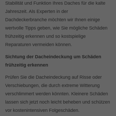
Stabilität und Funktion Ihres Daches für die kalte
Drop us a line
Jahreszeit. Als Experten in der
info@yourdomain.com
Dachdeckerbranche möchten wir Ihnen einige
wertvolle Tipps geben, wie Sie mögliche Schäden
About us
frühzeitig erkennen und so kostspielige
Lorem ipsum dolor sit amet, consectetuer
Reparaturen vermeiden können.
adipiscing elit.
Sichtung der Dacheindeckung um Schäden
Aenean commodo ligula eget dolor. Aenean
frühzeitig erkennen
massa. Cum sociis natoque penatibus et
magnis dis parturient montes, nascetur
Prüfen Sie die Dacheindeckung auf Risse oder
ridiculus mus. Donec quam felis, ultricies nec.
Verschiebungen, die durch extreme Witterung
verschlimmert werden könnten. Kleinere Schäden
lassen sich jetzt noch leicht beheben und schützen
vor kostenintensiven Folgeschäden.
Kontaktieren Sie uns