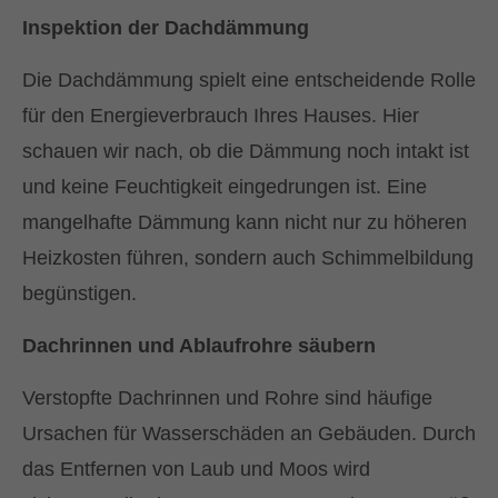
Inspektion der Dachdämmung
und vereinbaren Sie einen persönlichen
Termin!
Die Dachdämmung spielt eine entscheidende Rolle
für den Energieverbrauch Ihres Hauses. Hier
Wir freuen uns über Ihre
schauen wir nach, ob die Dämmung noch intakt ist
Kontaktaufnahme - unser freundliches
und keine Feuchtigkeit eingedrungen ist. Eine
und erfahrenes Team berät Sie
ausführlich zu Flachdachsanierung,
mangelhafte Dämmung kann nicht nur zu höheren
Dacheindeckung, Flüssigkunststoff,
Heizkosten führen, sondern auch Schimmelbildung
Photovoltaik etc. und stellt Ihnen ein
begünstigen.
unverbindliches Angebot zusammen.
Dachrinnen und Ablaufrohre säubern
TELEFONNUMMER
Verstopfte Dachrinnen und Rohre sind häufige
Ursachen für Wasserschäden an Gebäuden. Durch
02382 / 91 72 - 0
das Entfernen von Laub und Moos wird